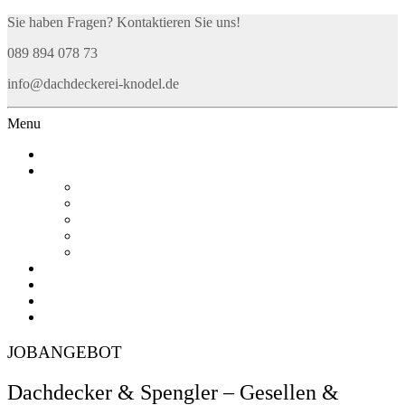
Sie haben Fragen? Kontaktieren Sie uns!
089 894 078 73
info@dachdeckerei-knodel.de
Menu
ÜBER UNS
LEISTUNGEN
DACHDECKEREI
SPENGLEREI
SOLARTECHNIK
DACHFLÄCHENFENSTER
PREISE
REFERENZEN
KUNDENDIENST
AUSBILDUNG
KONTAKT
JOBANGEBOT
Dachdecker & Spengler – Gesellen &