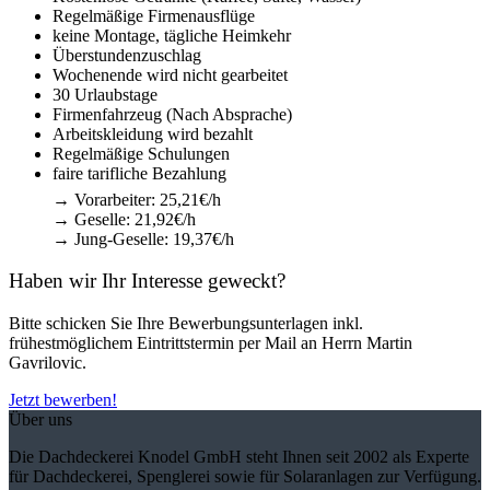
Regelmäßige Firmenausflüge
keine Montage, tägliche Heimkehr
Überstundenzuschlag
Wochenende wird nicht gearbeitet
30 Urlaubstage
Firmenfahrzeug (Nach Absprache)
Arbeitskleidung wird bezahlt
Regelmäßige Schulungen
faire tarifliche Bezahlung
→ Vorarbeiter: 25,21€/h
→ Geselle: 21,92€/h
→ Jung-Geselle: 19,37€/h
Haben wir Ihr Interesse geweckt?
Bitte schicken Sie Ihre Bewerbungsunterlagen inkl.
frühestmöglichem Eintrittstermin per Mail an Herrn Martin
Gavrilovic.
Jetzt bewerben!
Über uns
Die Dachdeckerei Knodel GmbH steht Ihnen seit 2002 als Experte
für Dachdeckerei, Spenglerei sowie für Solaranlagen zur Verfügung.