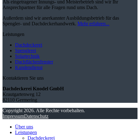
Als eingetragener Innungs- und Meisterbetrieb sind wir Ihr
Ansprechpartner für alle Fragen rund ums Dach.
Außerdem sind wir anerkannter Ausbildungsbetrieb für das
Spengler- und Dachdeckerhandwerk.
Mehr erfahren...
Leistungen
Dachdeckerei
Spenglerei
Solartechnik
Dachflächenfenster
Kundendienst
Kontaktieren Sie uns
Dachdeckerei Knodel GmbH
Krautgartenweg 12
82110 Germering
Copyright 2026. Alle Rechte vorbehalten.
Impressum
Datenschutz
Über uns
Leistungen
Dachdeckerei