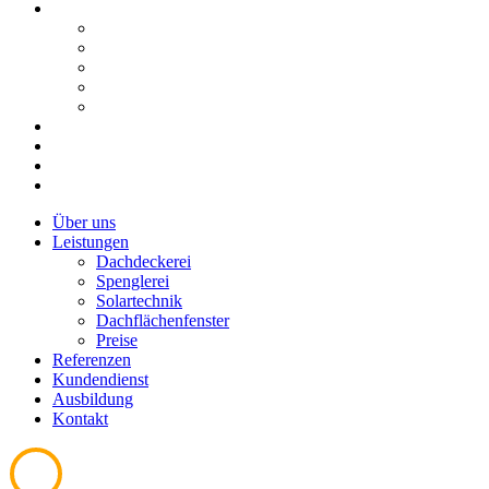
LEISTUNGEN
DACHDECKEREI
SPENGLEREI
SOLARTECHNIK
DACHFLÄCHENFENSTER
PREISE
REFERENZEN
KUNDENDIENST
AUSBILDUNG
KONTAKT
Über uns
Leistungen
Dachdeckerei
Spenglerei
Solartechnik
Dachflächenfenster
Preise
Referenzen
Kundendienst
Ausbildung
Kontakt