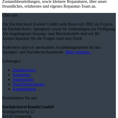
Zustandsbeurteilungen, sowie kleinere Reparaturen, über unser
freundliches, erfahrenes und eigenes Reparatur-Team an.
Über uns
Die Dachdeckerei Knodel GmbH steht Ihnen seit 2002 als Experte
für Dachdeckerei, Spenglerei sowie für Solaranlagen zur Verfügung.
Als eingetragener Innungs- und Meisterbetrieb sind wir Ihr
Ansprechpartner für alle Fragen rund ums Dach.
Außerdem sind wir anerkannter Ausbildungsbetrieb für das
Spengler- und Dachdeckerhandwerk.
Mehr erfahren...
Leistungen
Dachdeckerei
Spenglerei
Solartechnik
Dachflächenfenster
Kundendienst
Kontaktieren Sie uns
Dachdeckerei Knodel GmbH
Krautgartenweg 12
82110 Germering