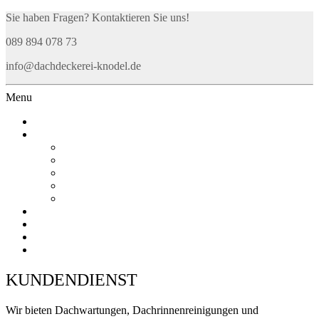
Sie haben Fragen? Kontaktieren Sie uns!
089 894 078 73
info@dachdeckerei-knodel.de
Menu
ÜBER UNS
LEISTUNGEN
DACHDECKEREI
SPENGLEREI
SOLARTECHNIK
DACHFLÄCHENFENSTER
PREISE
REFERENZEN
KUNDENDIENST
AUSBILDUNG
KONTAKT
KUNDENDIENST
Wir bieten Dachwartungen, Dachrinnenreinigungen und