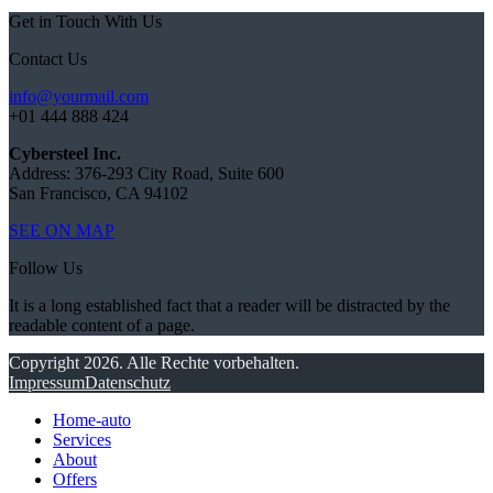
Get in Touch With Us
Contact Us
info@yourmail.com
+01 444 888 424
Cybersteel Inc.
Address: 376-293 City Road, Suite 600
San Francisco, CA 94102
SEE ON MAP
Follow Us
It is a long established fact that a reader will be distracted by the
readable content of a page.
Copyright 2026. Alle Rechte vorbehalten.
Impressum
Datenschutz
Home-auto
Services
About
Offers